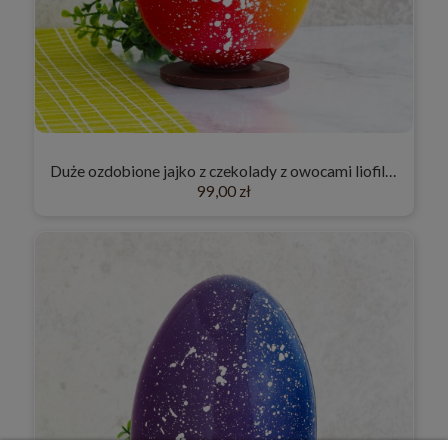
Duże ozdobione jajko z czekolady z owocami liofilizowanymi "Czerwono-pomarańczowe"
99,00 zł