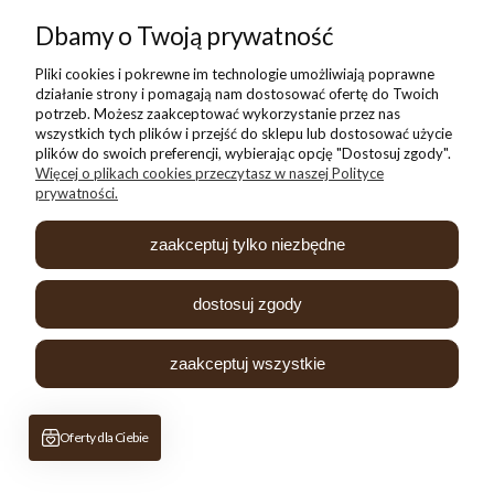
Dbamy o Twoją prywatność
Pliki cookies i pokrewne im technologie umożliwiają poprawne
działanie strony i pomagają nam dostosować ofertę do Twoich
potrzeb. Możesz zaakceptować wykorzystanie przez nas
wszystkich tych plików i przejść do sklepu lub dostosować użycie
plików do swoich preferencji, wybierając opcję "Dostosuj zgody".
Więcej o plikach cookies przeczytasz w naszej Polityce
prywatności.
Duże ozdobione jajko z czekolady z owocami liofilizowanymi "Galaxy"
99,00 zł
zaakceptuj tylko niezbędne
dostosuj zgody
zaakceptuj wszystkie