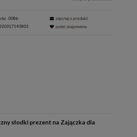
ktu:
0086-
zapytaj o produkt
220317143803
poleć znajomemu
zny słodki prezent na Zajączka dla