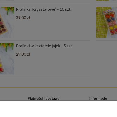
Pralinki „Kryształowe” - 10 szt.
39,00 zł
Pralinki w kształcie jajek - 5 szt.
29,00 zł
Płatności i dostawa
Informacje
Formy płatności
Smaki pralin
Czas i koszty dostawy
Polityka prywatno