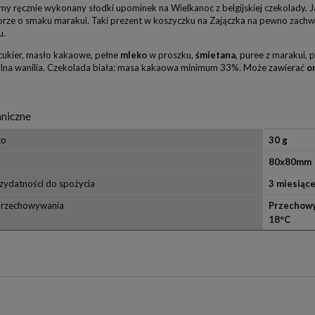
y ręcznie wykonany słodki upominek na Wielkanoc z belgijskiej czekolady. Ja
orze o smaku marakui. Taki prezent w koszyczku na Zajączka na pewno zachwy
u.
cukier, masło kakaowe, pełne
mleko
w proszku,
śmietana
, puree z marakui,
ralna wanilia. Czekolada biała: masa kakaowa minimum 33%. Może zawierać
or
niczne
to
30 g
80x80mm
zydatności do spożycia
3 miesiąc
przechowywania
Przechowy
18°C