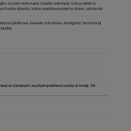
jko zostało wykonane z białej czekolady oraz pralinki w
ci każde dziecko, które znajdzie prezent w domu, szkole lub
 pektyna jabłkowa, kwasek cytrynowy, emulgator: lecytyna
(z
zechy.
e
wać w ciemnym i suchym pomieszczeniu w temp. 16-