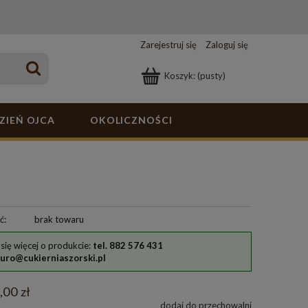
Zarejestruj się
Zaloguj się
Koszyk:
(pusty)
ZIEŃ OJCA
OKOLICZNOŚCI
ć:
brak towaru
się więcej o produkcie:
tel. 882 576 431
iuro@cukierniaszorski.pl
,00 zł
dodaj do przechowalni