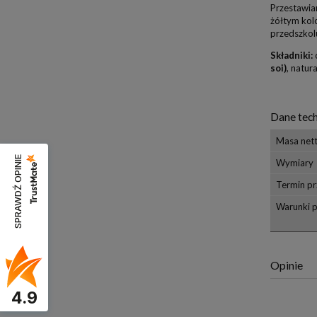
Przestawiam
żółtym kol
przedszkol
Składniki:
soi)
, natu
Dane tech
Masa net
SPRAWDŹ OPINIE
Wymiary
Termin pr
Warunki 
Opinie
4.9