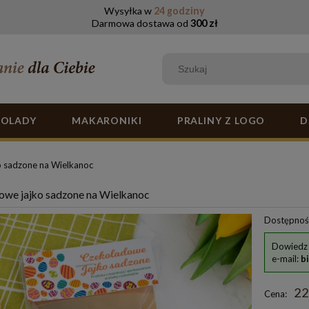
Wysyłka w
24 godziny
Darmowa dostawa od
300 zł
KOLADY
MAKARONIKI
PRALINY Z LOGO
D
o sadzone na Wielkanoc
owe jajko sadzone na Wielkanoc
Dostępnoś
Dowiedz 
e-mail:
b
22
Cena: