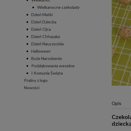
Wielkanocne czekolady
Dzień Matki
Dzień Dziecka
Dzień Ojca
Dzień Chłopaka
Dzień Nauczyciela
Halloween
Boże Narodzenie
Podziękowania weselne
I Komunia Święta
Praliny z logo
Nowości
Opis
Czekola
dziecka