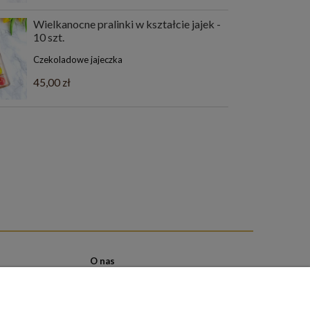
Wielkanocne pralinki w kształcie jajek -
10 szt.
Czekoladowe jajeczka
45,00 zł
O nas
Kontakt i dane firmy
ści
Opinie Trustmate