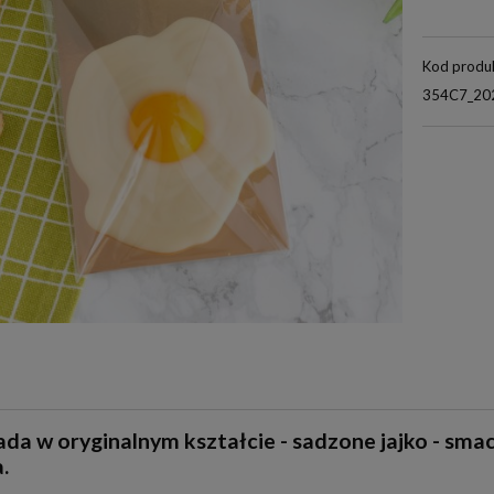
Kod produ
354C7_20
da w oryginalnym kształcie - sadzone jajko - smac
.