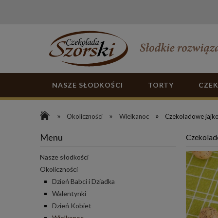
NASZE SŁODKOŚCI
TORTY
CZE
»
»
»
Okoliczności
Wielkanoc
Czekoladowe jajk
Menu
Czekolad
Nasze słodkości
Okoliczności
Dzień Babci i Dziadka
Walentynki
Dzień Kobiet
Wielkanoc