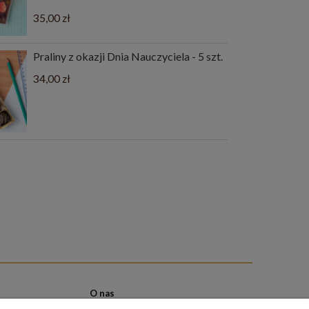
35,00 zł
Praliny z okazji Dnia Nauczyciela - 5 szt.
34,00 zł
O nas