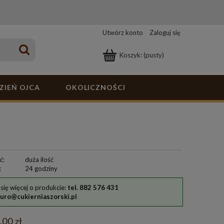
Utwórz konto
Zaloguj się
Koszyk:
(pusty)
ZIEŃ OJCA
OKOLICZNOŚCI
ć:
duża ilość
:
24 godziny
się więcej o produkcie:
tel. 882 576 431
iuro@cukierniaszorski.pl
,00 zł