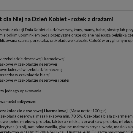
 dla Niej na Dzień Kobiet - rożek z drażami
zentu z okazji Dnia Kobiet dla dziewczyny, żony, mamy, babci, siostry lub prz
 słodkim upominkiem będą przepyszne draże oblane najlepszą belgijską cze
iofilizowana czarna porzeczka, czekoladowe kuleczki. Całość w oryginalnym o
w czekoladzie deserowej i karmelowej
laskowe w czekoladzie deserowej
owe kuleczki w czekoladzie mlecznej
rzeczka w czekoladzie białej
askowe w czekoladzie deserowej i białej
zy jednego opakowania.
i wartości odżywcze
:
 czekoladzie deserowej i karmelowej
(Masa netto: 100 g e)
zekolada deserowa: masa kakaowa min. 70,5%. Czekolada biała z karmelem
aowe, pełne
mleko
w proszku,
laktoza
z mleka,
serwatka
w proszku,
mleko
o
lecytyna (z
soi
), naturalna wanilia, glazura: maltodekstryna, woda, masło ka
ergetyczna w 100g:
2378kJ/568 kcal, Tłuszcze: 43g, Tłuszcze nasycone: 13g,