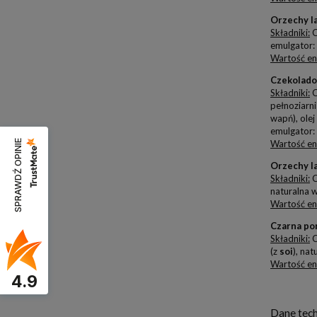
Orzechy la
Składniki:
C
emulgator: 
Wartość en
Czekolado
Składniki:
C
pełnoziarni
wapń), olej
emulgator:
SPRAWDŹ OPINIE
Wartość en
Orzechy l
Składniki:
C
naturalna w
Wartość en
Czarna por
Składniki:
C
(z
soi
), na
Wartość en
4.9
Dane tech