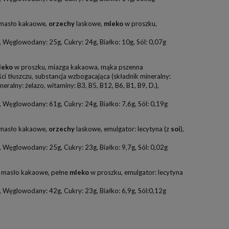
 masło kakaowe,
orzechy
laskowe,
mleko
w proszku,
 Węglowodany: 25g, Cukry: 24g, Białko: 10g, Sól: 0,07g
leko
w proszku, miazga kakaowa, mąka pszenna
ci tłuszczu, substancja wzbogacająca (składnik mineralny:
ralny: żelazo, witaminy: B3, B5, B12, B6, B1, B9, D.),
 Węglowodany: 61g, Cukry: 24g, Białko: 7,6g, Sól: 0,19g
 masło kakaowe,
orzechy
laskowe, emulgator: lecytyna (z
soi
),
 Węglowodany: 25g, Cukry: 23g, Białko: 9,7g, Sól: 0,02g
, masło kakaowe, pełne
mleko
w proszku, emulgator: lecytyna
 Węglowodany: 42g, Cukry: 23g, Białko: 6,9g, Sól:0,12g