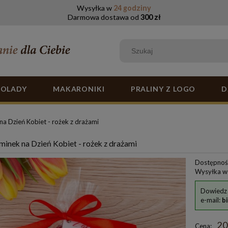
Wysyłka w
24 godziny
Darmowa dostawa od
300 zł
KOLADY
MAKARONIKI
PRALINY Z LOGO
D
a Dzień Kobiet - rożek z drażami
inek na Dzień Kobiet - rożek z drażami
Dostępnoś
Wysyłka w
Dowiedz 
e-mail:
b
20
Cena: