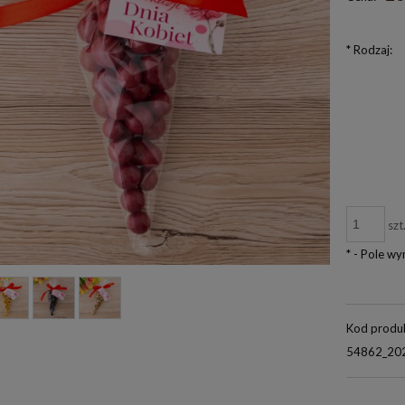
*
Rodzaj:
szt
*
- Pole w
Kod produ
54862_20