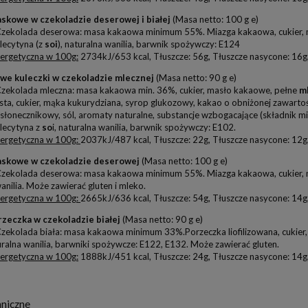
skowe w czekoladzie deserowej i białej
(Masa netto: 100 g e)
zekolada deserowa: masa kakaowa minimum 55%. Miazga kakaowa, cukier,
lecytyna (z
soi
), naturalna wanilia, barwnik spożywczy: E124
ergetyczna w 100g:
2734kJ/653 kcal, Tłuszcze: 56g, Tłuszcze nasycone: 16g,
we kuleczki w czekoladzie mlecznej
(Masa netto: 90 g e)
zekolada mleczna: masa kakaowa min. 36%, cukier, masło kakaowe, pełne
m
sta, cukier, mąka kukurydziana, syrop glukozowy, kakao o obniżonej zawartoś
 słonecznikowy, sól, aromaty naturalne, substancje wzbogacające (składnik mine
 lecytyna z
so
i, naturalna wanilia, barwnik spożywczy: E102.
ergetyczna w 100g:
2037kJ/487 kcal, Tłuszcze: 22g, Tłuszcze nasycone: 12g,
askowe w czekoladzie deserowej
(Masa netto: 100 g e)
zekolada deserowa: masa kakaowa minimum 55%. Miazga kakaowa, cukier,
anilia. Może zawierać gluten i mleko.
ergetyczna w 100g:
2665kJ/636 kcal, Tłuszcze: 54g, Tłuszcze nasycone: 14g,
zeczka w czekoladzie białej
(Masa netto: 90 g e)
zekolada biała: masa kakaowa minimum 33%.Porzeczka liofilizowana, cukier
turalna wanilia, barwniki spożywcze: E122, E132. Może zawierać gluten.
ergetyczna w 100g:
1888kJ/451 kcal, Tłuszcze: 24g, Tłuszcze nasycone: 14g,
niczne