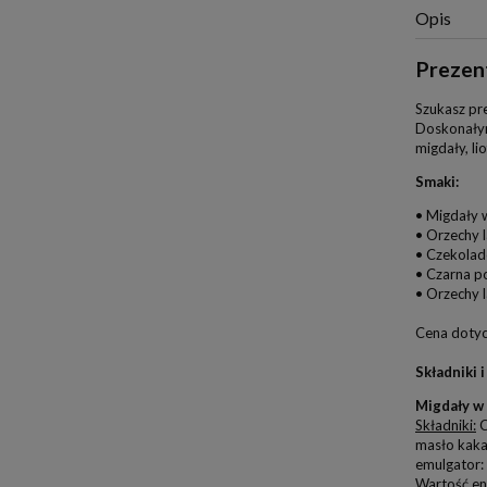
Opis
Prezent
Szukasz pre
Doskonałym
migdały, l
Smaki:
• Migdały 
• Orzechy 
• Czekolad
• Czarna po
• Orzechy l
Cena dotyc
Składniki 
Migdały w
Składniki:
C
masło kak
emulgator: 
Wartość en