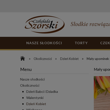
NASZE SŁODKOŚCI
TORTY
CZE
»
»
»
Okoliczności
Dzień Kobiet
Mały upominek n
Menu
Mały upom
Nasze słodkości
Okoliczności
Dzień Babci i Dziadka
Walentynki
Dzień Kobiet
Wielkanoc