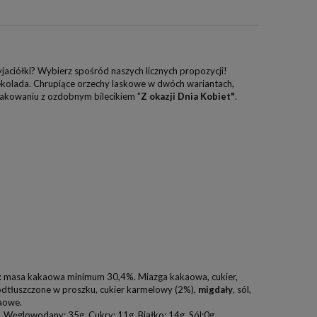
yjaciółki? Wybierz spośród naszych licznych propozycji!
kolada. Chrupiące orzechy laskowe w dwóch wariantach,
pakowaniu z ozdobnym bilecikiem "
Z okazji Dnia Kobiet"
.
: masa kakaowa minimum 30,4%. Miazga kakaowa, cukier,
dtłuszczone w proszku, cukier karmelowy (2%),
migdały
, sól,
kaowe.
 Węglowodany: 35g, Cukry: 11g, Białko: 14g, Sól:0g