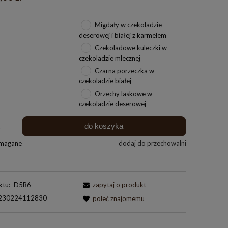
Migdały w czekoladzie
deserowej i białej z karmelem
Czekoladowe kuleczki w
czekoladzie mlecznej
Czarna porzeczka w
czekoladzie białej
Orzechy laskowe w
czekoladzie deserowej
do koszyka
.
ymagane
dodaj do przechowalni
ktu:
D5B6-
zapytaj o produkt
230224112830
poleć znajomemu