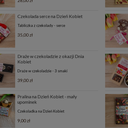
28,00 zł
Czekolada serce na Dzień Kobiet
Tabliczka z czekolady - serce
35,00 zł
Draże w czekoladzie z okazji Dnia
Kobiet
Draże w czekoladzie - 3 smaki
39,00 zł
Pralina na Dzień Kobiet - mały
upominek
Czekoladka na Dzień Kobiet
9,00 zł