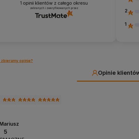
1
opinii klientów
z całego okresu
zebranych i zweryfikowanych przez
2
1
 zbieramy opinie?
Opinie klientó
Mariusz
5