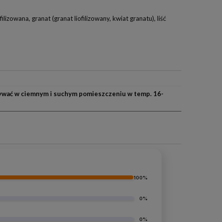
izowana, granat (granat liofilizowany, kwiat granatu), liść
wać w ciemnym i suchym pomieszczeniu w temp. 16-
100%
0%
0%