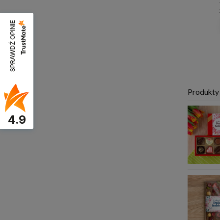
SPRAWDŹ OPINIE
Produkty
4.9