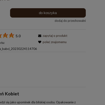
do koszyka
.
dodaj do przechowalni
zapytaj o produkt
5.0
poleć znajomemu
ktu:
la_babci_20230224114706
eń Kobiet
dzi się jako upominek dla bliskiej osoby. Opakowanie z