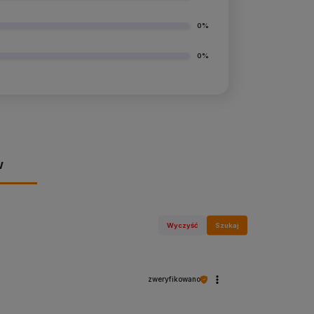
0%
0%
w
Wyczyść
Szukaj
zweryfikowano