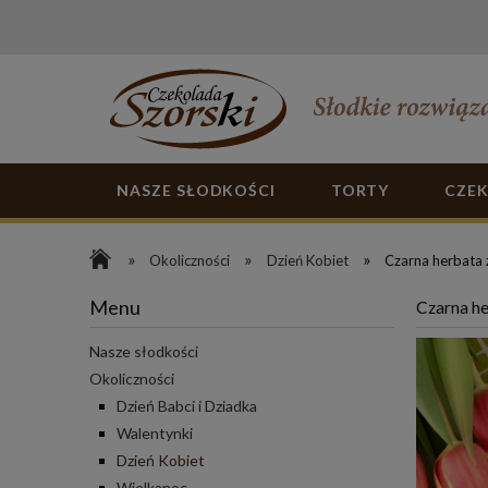
NASZE SŁODKOŚCI
TORTY
CZE
»
»
»
Okoliczności
Dzień Kobiet
Czarna herbata 
Menu
Czarna he
Nasze słodkości
Okoliczności
Dzień Babci i Dziadka
Walentynki
Dzień Kobiet
Wielkanoc