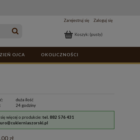
Zarejestruj się
Zaloguj się
Koszyk:
(pusty)
ZIEŃ OJCA
OKOLICZNOŚCI
ć:
duża ilość
:
24 godziny
się więcej o produkcie:
tel. 882 576 431
iuro@cukierniaszorski.pl
,00 zł