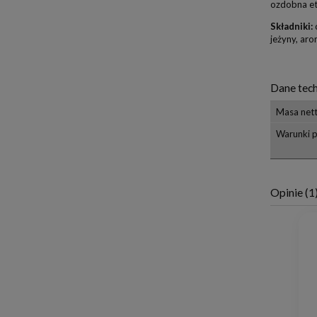
ozdobna ety
Składniki:
c
jeżyny, aro
Dane tech
Masa net
Warunki 
Opinie
(1