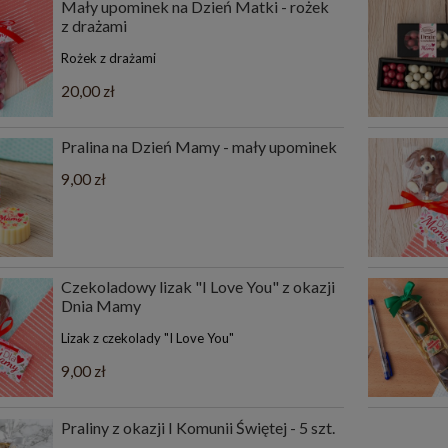
Mały upominek na Dzień Matki - rożek
z drażami
Rożek z drażami
20,00 zł
Pralina na Dzień Mamy - mały upominek
9,00 zł
Czekoladowy lizak "I Love You" z okazji
Dnia Mamy
Lizak z czekolady "I Love You"
9,00 zł
Praliny z okazji I Komunii Świętej - 5 szt.