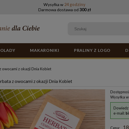
Wysyłka w
24 godziny
Darmowa dostawa od
300 zł
KOLADY
MAKARONIKI
PRALINY Z LOGO
D
z owocami z okazji Dnia Kobiet
rbata z owocami z okazji Dnia Kobiet
Dostępnoś
Wysyłka w
Dowiedz 
e-mail:
b
18
Cena: