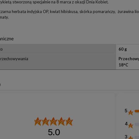
kietą stworzoną specjalnie na 8 marca z okazji Dnia Kobiet.
zarna herbata indyjska OP, kwiat hibiskusa, skórka pomarańczy, żurawina liofil
maty.
niczne
to
60 g
przechowywania
Przechowy
18°C
)
5
4
5.0
3