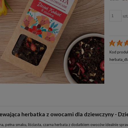
szt
Kod produ
herbata_d
ewająca herbatka z owocami dla dziewczyny - Dzi
a, pełna smaku, liściasta, czarna herbata z dodatkiem owoców idealnie spraw