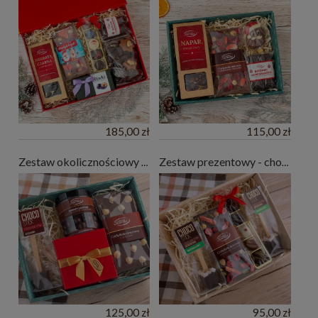
185,00 zł
115,00 zł
Zestaw okolicznościowy z małą bombonierką
Zestaw prezentowy - choco sticki, czekolada, pralinki
125,00 zł
95,00 zł