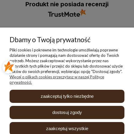
Produkt nie posiada recenzji
Pomoc
Dbamy o Twoją prywatność
Moje konto
Pliki cookies i pokrewne im technologie umożliwiają poprawne
działanie strony i pomagają nam dostosować ofertę do Twoich
potrzeb. Możesz zaakceptować wykorzystanie przez nas
Płatności i dostawa
wszystkich tych plików i przejść do sklepu lub dostosować użycie
plików do swoich preferencji, wybierając opcję "Dostosuj zgody".
Więcej o plikach cookies przeczytasz w naszej Polityce
Informacje
prywatności.
O nas
zaakceptuj tylko niezbędne
dostosuj zgody
zaakceptuj wszystkie