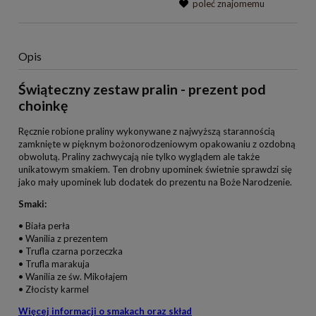
poleć znajomemu
Opis
Świąteczny zestaw pralin - prezent pod
choinkę
Ręcznie robione praliny wykonywane z najwyższą starannością
zamknięte w pięknym bożonorodzeniowym opakowaniu z ozdobną
obwolutą. Praliny zachwycają nie tylko wyglądem ale także
unikatowym smakiem. Ten drobny upominek świetnie sprawdzi się
jako mały upominek lub dodatek do prezentu na Boże Narodzenie.
Smaki:
• Biała perła
• Wanilia z prezentem
• Trufla czarna porzeczka
• Trufla marakuja
• Wanilia ze św. Mikołajem
• Złocisty karmel
Więcej informacji o smakach oraz skład