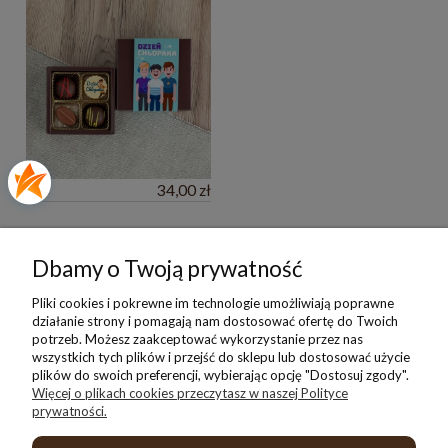
34,00 zł
Pomoc
Dbamy o Twoją prywatność
Moje konto
Pliki cookies i pokrewne im technologie umożliwiają poprawne
działanie strony i pomagają nam dostosować ofertę do Twoich
potrzeb. Możesz zaakceptować wykorzystanie przez nas
Płatności i dostawa
wszystkich tych plików i przejść do sklepu lub dostosować użycie
plików do swoich preferencji, wybierając opcję "Dostosuj zgody".
Więcej o plikach cookies przeczytasz w naszej Polityce
Informacje
prywatności.