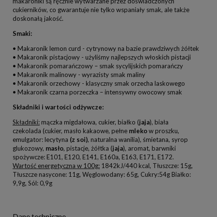
makaroniki są ręcznie wytwarzane przez doświadczonych
cukierników, co gwarantuje nie tylko wspaniały smak, ale także
doskonałą jakość.
Smaki:
• Makaronik lemon curd - cytrynowy na bazie prawdziwych żółtek
• Makaronik pistacjowy - użyliśmy najlepszych włoskich pistacji
• Makaronik pomarańczowy – smak sycylijskich pomarańczy
• Makaronik malinowy - wyrazisty smak maliny
• Makaronik orzechowy - klasyczny smak orzecha laskowego
• Makaronik czarna porzeczka – intensywny owocowy smak
Składniki i wartości odżywcze:
Składniki:
mączka migdałowa, cukier, białko (
jaja
), biała
czekolada (cukier, masło kakaowe, pełne
mleko
w proszku,
emulgator: lecytyna
(z soi)
, naturalna wanilia), śmietana, syrop
glukozowy,
masło
, pistacje, żółtka (
jaja
), aromat, barwniki
spożywcze: E101, E120, E141, E160a, E163, E171, E172.
Wartość energetyczna w 100g:
1842kJ/440 kcal, Tłuszcze: 15g,
Tłuszcze nasycone: 11g, Węglowodany: 65g, Cukry:54g Białko:
9,9g, Sól: 0,9g
Dane techniczne