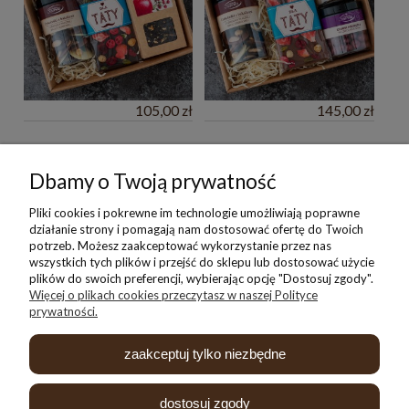
105,00 zł
145,00 zł
Pomoc
Dbamy o Twoją prywatność
Moje konto
Pliki cookies i pokrewne im technologie umożliwiają poprawne
działanie strony i pomagają nam dostosować ofertę do Twoich
potrzeb. Możesz zaakceptować wykorzystanie przez nas
Płatności i dostawa
wszystkich tych plików i przejść do sklepu lub dostosować użycie
plików do swoich preferencji, wybierając opcję "Dostosuj zgody".
Więcej o plikach cookies przeczytasz w naszej Polityce
Informacje
prywatności.
O nas
zaakceptuj tylko niezbędne
dostosuj zgody