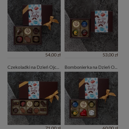
54,00 zł
53,00 zł
Czekoladki na Dzień Ojca "Dla Taty " - 10 pralin
Bombonierka na Dzień Ojca - upominek dla Taty - 6 czekoladek
71,00 zł
60,00 zł