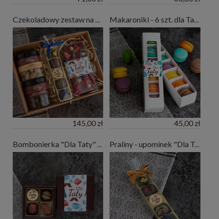
Czekoladowy zestaw na Dzień Ojca
Makaroniki - 6 szt. dla Taty - słodki upominek na Dzień Ojca
145,00 zł
45,00 zł
Bombonierka "Dla Taty" - słodki upominek na Dzień Ojca - 4 praliny
Praliny - upominek "Dla Taty" z okazji Dnia Ojca - 5 szt.