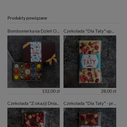
Produkty powiązane
Bombonierka na Dzień Ojca - 15 czekoladek - prezent dla Taty
Czekolada "Dla Taty" upominek na Dzień Ojca
132,00 zł
28,00 zł
Czekolada "Z okazji Dnia Ojca"
Czekolada "Dla Taty" - prezent na Dzień Ojca