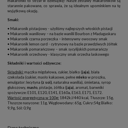
makaroniki to strzał w dziesiątkę! Nasze zestawy makaroników są
starannie pakowane, co sprawia, że są idealnym upominkiem na tę
wyjątkową okazję.
Smaki:
• Makaronik pistacjowy - użyliśmy najlepszych włoskich pistacji
• Makaronik waniliowy – na bazie wanilii Bourbon z Madagaskaru
• Makaronik czarna porzeczka – intensywny owocowy smak
• Makaronik lemon curd - cytrynowy na bazie prawdziwych żółtek
• Makaronik pomarańczowy – smak sycylijskich pomarańczy
• Makaronik orzechowy - klasyczny smak orzecha laskowego
Składniki i wartości odżywcze:
Składniki:
mączka migdałowa, cukier, białko (
jaja
), biała
czekolada (cukier, masło kakaowe, pełne
mleko
w proszku,
emulgator: lecytyna
(z soi)
, naturalna wanilia), śmietana, syrop
glukozowy,
masło
, pistacje, żółtka (
jaja
), aromat, barwniki
spożywcze: E101, E120, E141, E160a, E163, E171, E172.
Wartość energetyczna w 100g:
1842kJ/440 kcal, Tłuszcze: 15g,
Tłuszcze nasycone: 11g, Węglowodany: 65g, Cukry:54g Białko:
9,9g, Sól: 0,9g
Dane techniczne