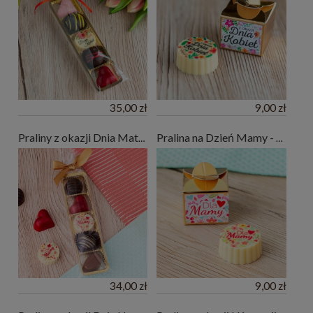
35,00 zł
9,00 zł
Praliny z okazji Dnia Matki - 5 szt.
Pralina na Dzień Mamy - mały upominek
34,00 zł
9,00 zł