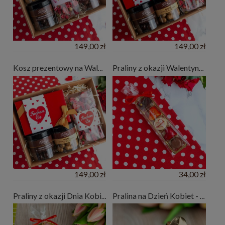
149,00 zł
149,00 zł
Kosz prezentowy na Walentynki "Kocham Cię"
Praliny z okazji Walentynek - 5 szt.
149,00 zł
34,00 zł
Praliny z okazji Dnia Kobiet - 5 szt.
Pralina na Dzień Kobiet - mały upominek