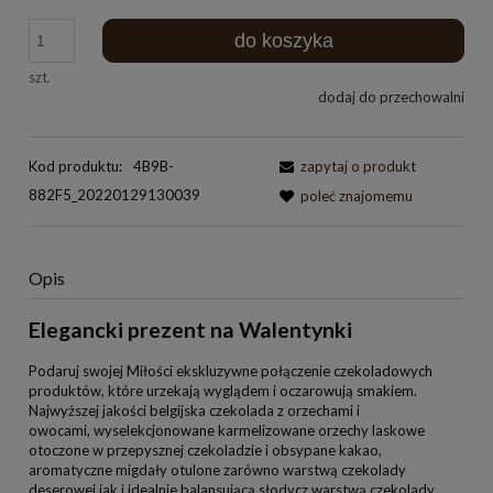
do koszyka
szt.
dodaj do przechowalni
Kod produktu:
4B9B-
zapytaj o produkt
882F5_20220129130039
poleć znajomemu
Opis
Elegancki prezent na Walentynki
Podaruj swojej Miłości ekskluzywne połączenie czekoladowych
produktów, które urzekają wyglądem i oczarowują smakiem.
Najwyższej jakości belgijska czekolada z orzechami i
owocami, wyselekcjonowane karmelizowane orzechy laskowe
otoczone w przepysznej czekoladzie i obsypane kakao,
aromatyczne migdały otulone zarówno warstwą czekolady
deserowej jak i idealnie balansującą słodycz warstwą czekolady