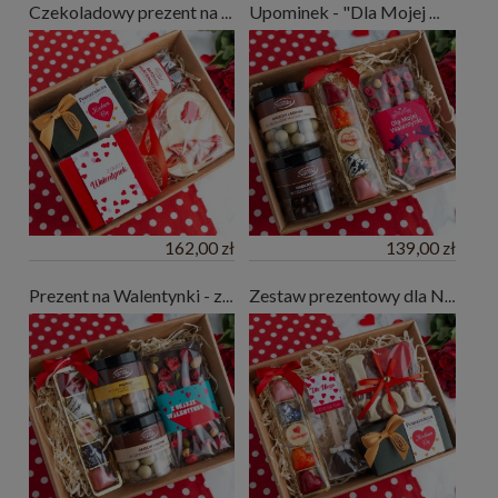
Czekoladowy prezent na Walentynki z sercem
Upominek - "Dla Mojej Walentynki" zestaw słodyczy
162,00 zł
139,00 zł
Prezent na Walentynki - zestaw słodkości
Zestaw prezentowy dla Niego na Walentynki