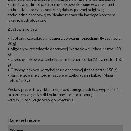
karmelowej, chrupiące orzechy laskowe skąpane w wykwintnej
czekoladzie oraz znakomite migdały w pysznej belgijskiej
czekoladzie deserowej to idealny zestaw dla każdego konesera
luksusowych słodyczy.
Zestaw zawiera:
• Tabliczka czekolady mlecznej z owocami i orzechami (Masa netto:
90 g)
• Migdały w czekoladzie deserowej i karmelowej (Masa netto: 150
g)
• Orzechy laskowe w czekoladzie mlecznej i białej (Masa netto: 150
g)
• Orzechy laskowe w czekoladzie deserowej (Masa netto: 150 g)
• Karmelizowane orzechy lasowe w czekoladzie i kakao (Masa
netto: 150 g)
Zestaw prezentowy składa się z ozdobnego pudełka, wypełnienia,
przezroczystej nakładki ochronnej, oraz ozdobnej
wstążki. Produkt gotowy do wręczenia.
Dane techniczne
Wymiary