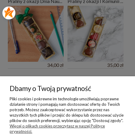
Praliny z okazji Dnia Nauczyciela - 5 szt.
Praliny z okazji I Komunii Świętej - 5 szt.
34,00 zł
35,00 zł
Pomoc
Dbamy o Twoją prywatność
Moje konto
Pliki cookies i pokrewne im technologie umożliwiają poprawne
działanie strony i pomagają nam dostosować ofertę do Twoich
potrzeb. Możesz zaakceptować wykorzystanie przez nas
Płatności i dostawa
wszystkich tych plików i przejść do sklepu lub dostosować użycie
plików do swoich preferencji, wybierając opcję "Dostosuj zgody".
Więcej o plikach cookies przeczytasz w naszej Polityce
Informacje
prywatności.