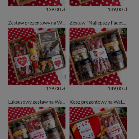
139,00 zł
139,00 zł
Zestaw prezentowy na Walentynki - Czekolada, czekoladki, pomarańcza w czekoladzie
Zestaw "Najlepszy Facet" - czekolada, orzechy, migdały w czekoladzie
139,00 zł
149,00 zł
Luksusowy zestaw na Walentynki - czekolada, orzechy w czekoladzie
Kosz prezentowy na Walentynki "Z okazji Walentynek"