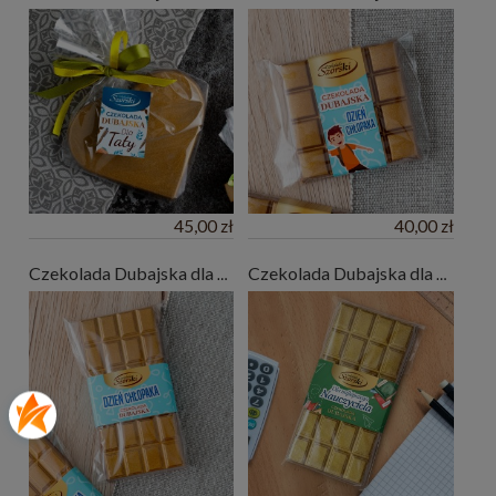
45,00 zł
40,00 zł
Czekolada Dubajska dla Chłopaka Dubai Style z pistacjami 190 g
Czekolada Dubajska dla Nauczyciela Dubai Style z pistacjami 190 g