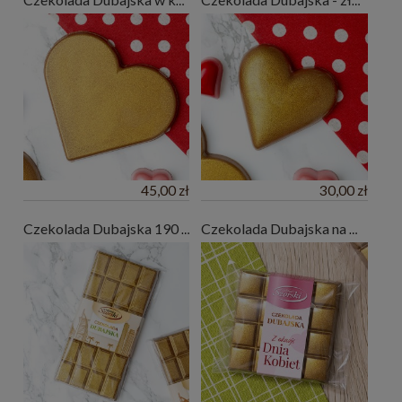
Czekolada Dubajska w kształcie serca na Walentynki
Czekolada Dubajska - złote serce na Walentynki
45,00 zł
30,00 zł
Czekolada Dubajska 190 g - Dubai Style z pistacjami
Czekolada Dubajska na Dzień Kobiet