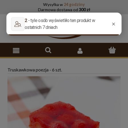
Wysyłka w
24 godziny
Darmowa dostawa od
300 zł
Truskawkowa poezja - 6 szt.