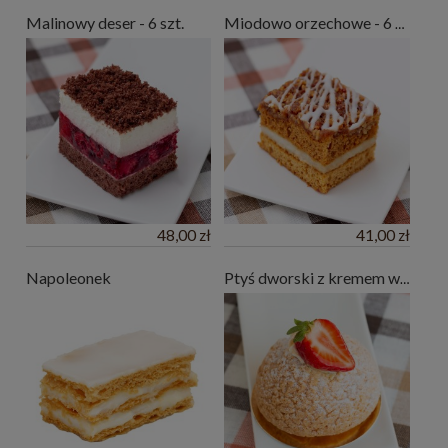
Malinowy deser - 6 szt.
Miodowo orzechowe - 6 szt.
48,00 zł
41,00 zł
Napoleonek
Ptyś dworski z kremem waniliowym