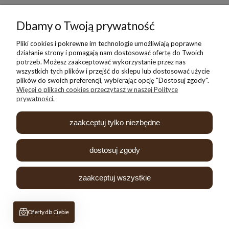
Pomoc
Dbamy o Twoją prywatność
Moje konto
Pliki cookies i pokrewne im technologie umożliwiają poprawne
działanie strony i pomagają nam dostosować ofertę do Twoich
potrzeb. Możesz zaakceptować wykorzystanie przez nas
Płatności i dostawa
wszystkich tych plików i przejść do sklepu lub dostosować użycie
plików do swoich preferencji, wybierając opcję "Dostosuj zgody".
Więcej o plikach cookies przeczytasz w naszej Polityce
Informacje
prywatności.
O nas
zaakceptuj tylko niezbędne
dostosuj zgody
zaakceptuj wszystkie